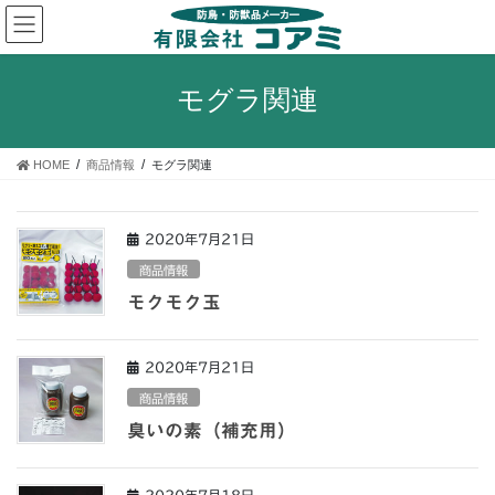
コ
ナ
ン
ビ
テ
ゲ
ン
ー
モグラ関連
ツ
シ
へ
ョ
ス
ン
HOME
商品情報
モグラ関連
キ
に
ッ
移
プ
動
2020年7月21日
商品情報
モクモク玉
2020年7月21日
商品情報
臭いの素（補充用）
2020年7月18日